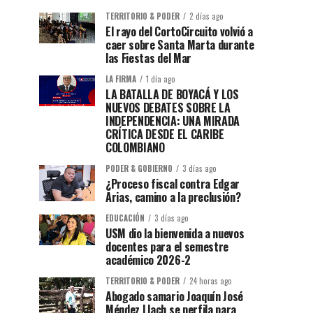
TERRITORIO & PODER
2 días ago
El rayo del CortoCircuito volvió a
caer sobre Santa Marta durante
las Fiestas del Mar
LA FIRMA
1 día ago
LA BATALLA DE BOYACÁ Y LOS
NUEVOS DEBATES SOBRE LA
INDEPENDENCIA: UNA MIRADA
CRÍTICA DESDE EL CARIBE
COLOMBIANO
PODER & GOBIERNO
3 días ago
¿Proceso fiscal contra Edgar
Arias, camino a la preclusión?
EDUCACIÓN
3 días ago
USM dio la bienvenida a nuevos
docentes para el semestre
académico 2026-2
TERRITORIO & PODER
24 horas ago
Abogado samario Joaquín José
Méndez Llach se perfila para