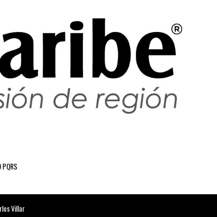
 PQRS
os Villar