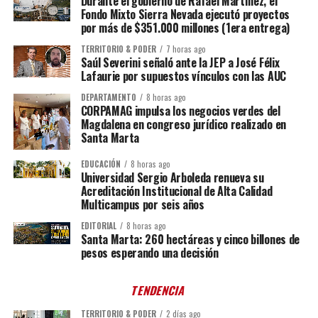
Durante el gobierno de Rafael Martínez, el
Fondo Mixto Sierra Nevada ejecutó proyectos
por más de $351.000 millones (1era entrega)
TERRITORIO & PODER
7 horas ago
Saúl Severini señaló ante la JEP a José Félix
Lafaurie por supuestos vínculos con las AUC
DEPARTAMENTO
8 horas ago
CORPAMAG impulsa los negocios verdes del
Magdalena en congreso jurídico realizado en
Santa Marta
EDUCACIÓN
8 horas ago
Universidad Sergio Arboleda renueva su
Acreditación Institucional de Alta Calidad
Multicampus por seis años
EDITORIAL
8 horas ago
Santa Marta: 260 hectáreas y cinco billones de
pesos esperando una decisión
TENDENCIA
TERRITORIO & PODER
2 días ago