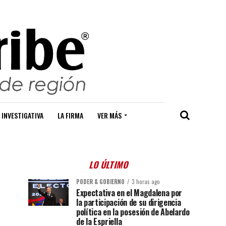
 INVESTIGATIVA
LA FIRMA
VER MÁS
LO ÚLTIMO
PODER & GOBIERNO
3 horas ago
Expectativa en el Magdalena por
la participación de su dirigencia
política en la posesión de Abelardo
de la Espriella