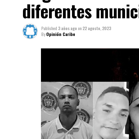
diferentes munic
Published
3 años ago
on
22 agosto, 2023
By
Opinión Caribe