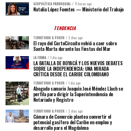
GEOPOLÍTICA PARROQUIAL
11 horas ago
Natalia López Fuentes — Ministerio del Trabajo
TENDENCIA
TERRITORIO & PODER
2 días ago
El rayo del CortoCircuito volvió a caer sobre
Santa Marta durante las Fiestas del Mar
LA FIRMA
1 día ago
LA BATALLA DE BOYACÁ Y LOS NUEVOS DEBATES
SOBRE LA INDEPENDENCIA: UNA MIRADA
CRÍTICA DESDE EL CARIBE COLOMBIANO
TERRITORIO & PODER
1 día ago
Abogado samario Joaquín José Méndez Llach se
perfila para dirigir la Superintendencia de
Notariado y Registro
TERRITORIO & PODER
2 días ago
Cámara de Comercio plantea convertir el
potencial gasífero del Caribe en empleo y
desarrollo para el Magdalena