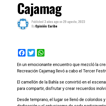
Cajamag
Published
3 años ago
on
29 agosto, 2023
By
Opinión Caribe
Facebook
Twitter
WhatsApp
En un emocionante encuentro que mezcló la creativi
Recreación Cajamag llevó a cabo el Tercer Festiv
El camellón de la Bahía se convirtió en el escen
para compartir, disfrutar y crear recuerdos inolv
Desde temprano, el lugar se llenó de coloridos 