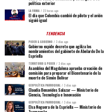
política exterior
LA FIRMA
23 horas ago
El día que Colombia cambió de piloto y el avión
siguió igual
TENDENCIA
PODER & GOBIERNO
3 días ago
Gobierno expide decreto que agiliza los
nombramientos del gabinete de Abelardo De la
Espriella
TERRITORIO & PODER
3 días ago
Asamblea del Magdalena aprueba creación de
comisión para preparar el Bicentenario de la
muerte de Simón Bolívar
GEOPOLÍTICA PARROQUIAL
3 días ago
Claudia Benavides Salazar — Ministerio de
Ciencia, Tecnología e Innovación
GEOPOLÍTICA PARROQUIAL
3 días ago
Elsa Noguera de la Espriella — Ministerio de
Transporte