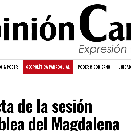
O & PODER
GEOPOLÍTICA PARROQUIAL
PODER & GOBIERNO
UNIDAD
cta de la sesión
mblea del Magdalena