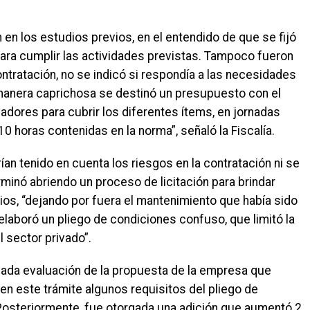
en los estudios previos, en el entendido de que se fijó
 para cumplir las actividades previstas. Tampoco fueron
ntratación, no se indicó si respondía a las necesidades
 manera caprichosa se destinó un presupuesto con el
dores para cubrir los diferentes ítems, en jornadas
10 horas contenidas en la norma”, señaló la Fiscalía.
an tenido en cuenta los riesgos en la contratación ni se
minó abriendo un proceso de licitación para brindar
ios, “dejando por fuera el mantenimiento que había sido
elaboró un pliego de condiciones confuso, que limitó la
l sector privado”.
ada evaluación de la propuesta de la empresa que
 en este trámite algunos requisitos del pliego de
. Posteriormente, fue otorgada una adición que aumentó 2