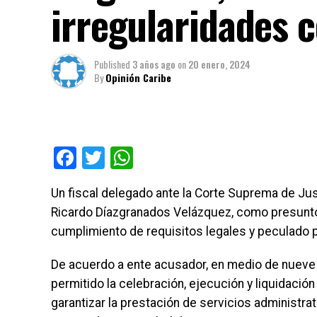
irregularidades 
Published
3 años ago
on
20 enero, 2024
By
Opinión Caribe
Facebook
Twitter
WhatsApp
Un fiscal delegado ante la Corte Suprema de Ju
Ricardo Díazgranados Velázquez, como presunto 
cumplimiento de requisitos legales y peculado 
De acuerdo a ente acusador, en medio de nueve g
permitido la celebración, ejecución y liquidación
garantizar la prestación de servicios administra