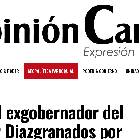
O & PODER
GEOPOLÍTICA PARROQUIAL
PODER & GOBIERNO
UNIDAD
l exgobernador del
 Diazgranados por