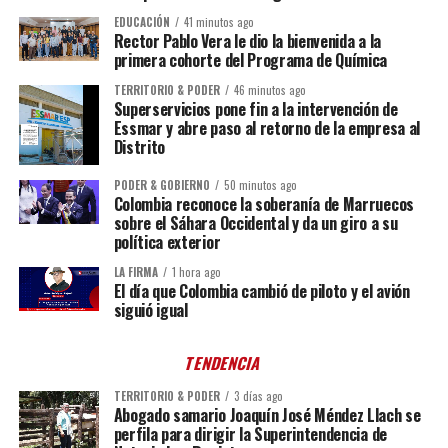
EDUCACIÓN
41 minutos ago
Rector Pablo Vera le dio la bienvenida a la
primera cohorte del Programa de Química
TERRITORIO & PODER
46 minutos ago
Superservicios pone fin a la intervención de
Essmar y abre paso al retorno de la empresa al
Distrito
PODER & GOBIERNO
50 minutos ago
Colombia reconoce la soberanía de Marruecos
sobre el Sáhara Occidental y da un giro a su
política exterior
LA FIRMA
1 hora ago
El día que Colombia cambió de piloto y el avión
siguió igual
TENDENCIA
TERRITORIO & PODER
3 días ago
Abogado samario Joaquín José Méndez Llach se
perfila para dirigir la Superintendencia de