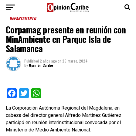
DEPARTAMENTO
Corpamag presente en reunión con
MinAmbiente en Parque Isla de
Salamanca
Published
2 años ago
on
26 marzo, 2024
By
Opinión Caribe
Facebook
Twitter
WhatsApp
La Corporación Autónoma Regional del Magdalena, en
cabeza del director general Alfredo Martínez Gutiérrez
participó en reunión interinstitucional convocada por el
Ministerio de Medio Ambiente Nacional.