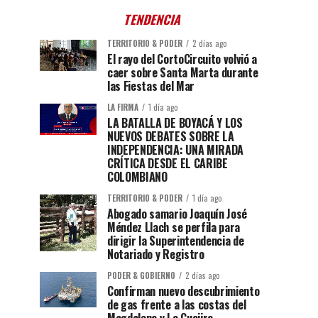
TENDENCIA
TERRITORIO & PODER
2 días ago
El rayo del CortoCircuito volvió a
caer sobre Santa Marta durante
las Fiestas del Mar
LA FIRMA
1 día ago
LA BATALLA DE BOYACÁ Y LOS
NUEVOS DEBATES SOBRE LA
INDEPENDENCIA: UNA MIRADA
CRÍTICA DESDE EL CARIBE
COLOMBIANO
TERRITORIO & PODER
1 día ago
Abogado samario Joaquín José
Méndez Llach se perfila para
dirigir la Superintendencia de
Notariado y Registro
PODER & GOBIERNO
2 días ago
Confirman nuevo descubrimiento
de gas frente a las costas del