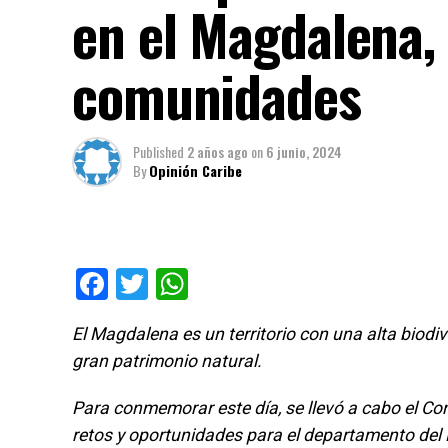
en el Magdalena,
comunidades
Published
2 años ago
on
6 junio, 2024
By
Opinión Caribe
Facebook
Twitter
WhatsApp
El Magdalena es un territorio con una alta biod
gran patrimonio natural.
Para conmemorar este día, se llevó a cabo el Con
retos y oportunidades para el departamento del