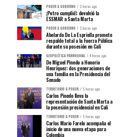
PODER & GOBIERNO
3 horas ago
¡Petro cumplió!: devolvió la
ESSMAR a Santa Marta
PODER & GOBIERNO
3 horas ago
Abelardo De La Espriella promete
respaldo total a la Fuerza Pública
durante su posesión en Cali
GEOPOLÍTICA PARROQUIAL
4 horas ago
De Miguel Pinedo a Honorio
Henríquez: dos generaciones de
una familia en la Presidencia del
Senado
TERRITORIO & PODER
5 horas ago
Carlos Pinedo lleva la
representación de Santa Marta a
la posesión presidencial en Cali
TERRITORIO & PODER
5 horas ago
Carlos Mario Farelo acompaña el
inicio de una nueva etapa para
Colombia