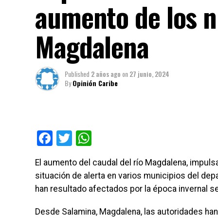
aumento de los ni
Magdalena
Published
2 años ago
on
27 junio, 2024
By
Opinión Caribe
Facebook
Twitter
WhatsApp
El aumento del caudal del río Magdalena, impul
situación de alerta en varios municipios del d
han resultado afectados por la época invernal s
Desde Salamina, Magdalena, las autoridades han 