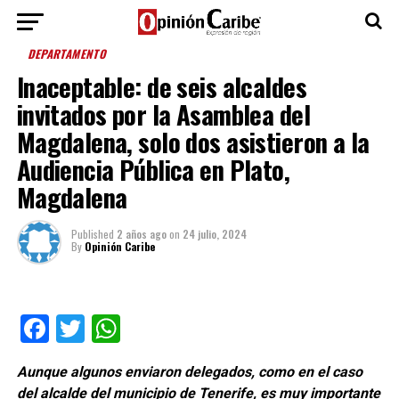
DEPARTAMENTO
Inaceptable: de seis alcaldes
invitados por la Asamblea del
Magdalena, solo dos asistieron a la
Audiencia Pública en Plato,
Magdalena
Published
2 años ago
on
24 julio, 2024
By
Opinión Caribe
Facebook
Twitter
WhatsApp
Aunque algunos enviaron delegados, como en el caso
del alcalde del municipio de Tenerife, es muy importante