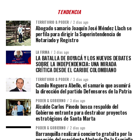
TENDENCIA
TERRITORIO & PODER
2 días ago
Abogado samario Joaquín José Méndez Llach se
perfila para dirigir la Superintendencia de
Notariado y Registro
LA FIRMA
3 días ago
LA BATALLA DE BOYACÁ Y LOS NUEVOS DEBATES
SOBRE LA INDEPENDENCIA: UNA MIRADA
CRÍTICA DESDE EL CARIBE COLOMBIANO
TERRITORIO & PODER
3 días ago
Camilo Noguera Abello, el samario que asumirá
la dirección del partido Defensores de la Patria
PODER & GOBIERNO
3 días ago
Alcalde Carlos Pinedo busca respaldo del
Gobierno entrante para destrabar proyectos
estratégicos de Santa Marta
PODER & GOBIERNO
2 días ago
Barranquilla realizará concierto gratuito por la
posesión del presidente Abelardo De la Espriella