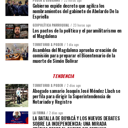
PODER & GOBIERNO
23 horas ago
Gobierno expide decreto que agiliza los
nombramientos del gabinete de Abelardo De la
Espriella
GEOPOLÍTICA PARROQUIAL
23 horas ago
Los pactos de la política y el paramilitarismo en
el Magdalena
TERRITORIO & PODER
1 día ago
Asamblea del Magdalena aprueba creación de
comisión para preparar el Bicentenario de la
muerte de Simón Bolívar
TENDENCIA
TERRITORIO & PODER
2 días ago
Abogado samario Joaquín José Méndez Llach se
perfila para dirigir la Superintendencia de
Notariado y Registro
LA FIRMA
2 días ago
LA BATALLA DE BOYACÁ Y LOS NUEVOS DEBATES
SOBRE LA INDEPENDENCIA: UNA MIRADA