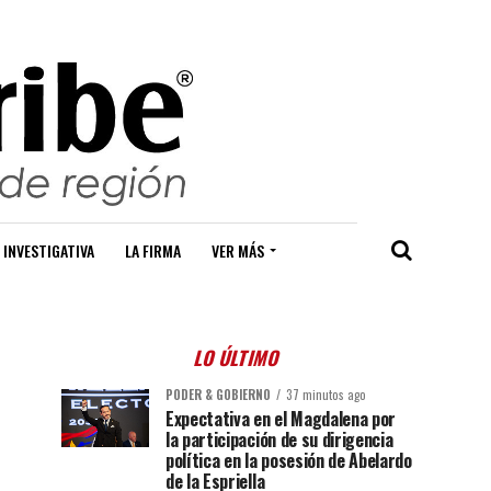
 INVESTIGATIVA
LA FIRMA
VER MÁS
LO ÚLTIMO
PODER & GOBIERNO
37 minutos ago
Expectativa en el Magdalena por
la participación de su dirigencia
política en la posesión de Abelardo
de la Espriella