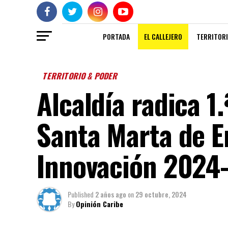
PORTADA
EL CALLEJERO
TERRITORI
TERRITORIO & PODER
Alcaldía radica 1.
Santa Marta de 
Innovación 2024
Published
2 años ago
on
29 octubre, 2024
By
Opinión Caribe