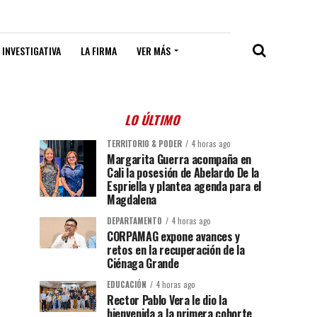
 INVESTIGATIVA
LA FIRMA
VER MÁS
LO ÚLTIMO
TERRITORIO & PODER
4 horas ago
Margarita Guerra acompaña en
Cali la posesión de Abelardo De la
Espriella y plantea agenda para el
Magdalena
DEPARTAMENTO
4 horas ago
CORPAMAG expone avances y
retos en la recuperación de la
Ciénaga Grande
EDUCACIÓN
4 horas ago
Rector Pablo Vera le dio la
bienvenida a la primera cohorte