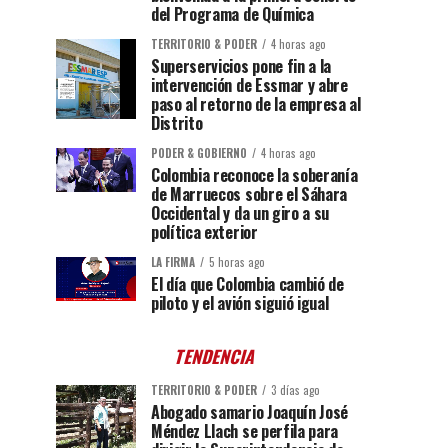
del Programa de Química
TERRITORIO & PODER
4 horas ago
Superservicios pone fin a la
intervención de Essmar y abre
paso al retorno de la empresa al
Distrito
PODER & GOBIERNO
4 horas ago
Colombia reconoce la soberanía
de Marruecos sobre el Sáhara
Occidental y da un giro a su
política exterior
LA FIRMA
5 horas ago
El día que Colombia cambió de
piloto y el avión siguió igual
TENDENCIA
TERRITORIO & PODER
3 días ago
Abogado samario Joaquín José
Méndez Llach se perfila para