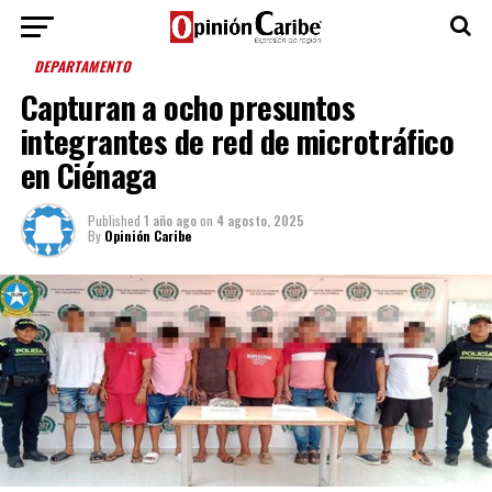
DEPARTAMENTO
Capturan a ocho presuntos
integrantes de red de microtráfico
en Ciénaga
Published
1 año ago
on
4 agosto, 2025
By
Opinión Caribe