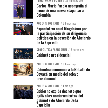
TERRITORIO & PODER
27 minutos ago
Carlos Mario Farelo acompaña el
inicio de una nueva etapa para
Colombia
PODER & GOBIERNO
5 horas ago
Expectativa en el Magdalena por
la participación de su dirigencia
política en la posesión de Abelardo
de la Espriella
GEOPOLÍTICA PARROQUIAL
6 horas ago
Gabinete presidencial
PODER & GOBIERNO
8 horas ago
Colombia conmemora la Batalla de
Boyacá en medio del relevo
presidencial
PODER & GOBIERNO
1 día ago
Gobierno expide decreto que
agiliza los nombramientos del
gabinete de Abelardo De la
Espriella