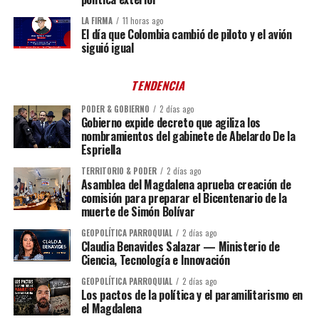
LA FIRMA
11 horas ago
El día que Colombia cambió de piloto y el avión
siguió igual
TENDENCIA
PODER & GOBIERNO
2 días ago
Gobierno expide decreto que agiliza los
nombramientos del gabinete de Abelardo De la
Espriella
TERRITORIO & PODER
2 días ago
Asamblea del Magdalena aprueba creación de
comisión para preparar el Bicentenario de la
muerte de Simón Bolívar
GEOPOLÍTICA PARROQUIAL
2 días ago
Claudia Benavides Salazar — Ministerio de
Ciencia, Tecnología e Innovación
GEOPOLÍTICA PARROQUIAL
2 días ago
Los pactos de la política y el paramilitarismo en
el Magdalena