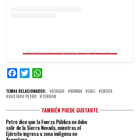
Una publicación compartida por Opinión Caribe® (@opinioncaribe)
Facebook
Twitter
WhatsApp
TEMAS RELACIONADOS:
ATAQUE
BOMBA
CALI
CRISIS
GUSTAVO PETRO
TERROR
TAMBIÉN PUEDE GUSTARTE
Petro dice que la Fuerza Pública no debe
salir de la Sierra Nevada, mientras el
Ejército ingresa a zona indígena en
Aracataca