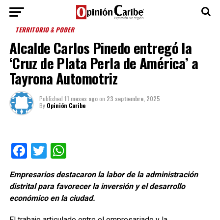
TERRITORIO & PODER
Alcalde Carlos Pinedo entregó la
‘Cruz de Plata Perla de América’ a
Tayrona Automotriz
Published
11 meses ago
on
23 septiembre, 2025
By
Opinión Caribe
Facebook
Twitter
WhatsApp
Empresarios destacaron la labor de la administración
distrital para favorecer la inversión y el desarrollo
económico en la ciudad.
El trabajo articulado entre el empresariado y la