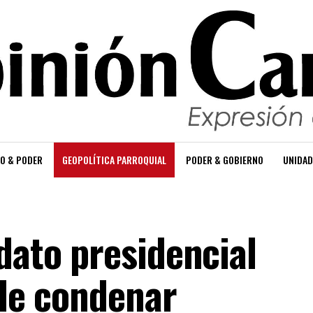
O & PODER
GEOPOLÍTICA PARROQUIAL
PODER & GOBIERNO
UNIDAD
dato presidencial
ide condenar