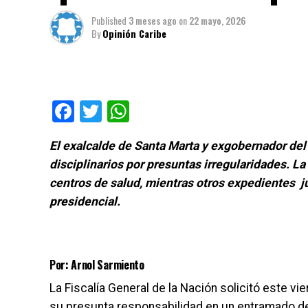
Published
3 meses ago
on
22 mayo, 2026
By
Opinión Caribe
Facebook
Twitter
WhatsApp
El exalcalde de Santa Marta y exgobernador de
disciplinarios por presuntas irregularidades. La
centros de salud, mientras otros expedientes 
presidencial.
Por: Arnol Sarmiento
La Fiscalía General de la Nación solicitó este v
su presunta responsabilidad en un entramado de