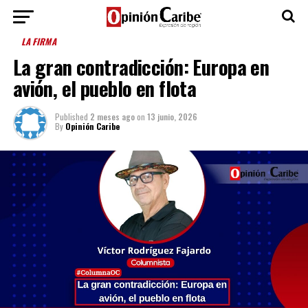
LA FIRMA
La gran contradicción: Europa en
avión, el pueblo en flota
Published
2 meses ago
on
13 junio, 2026
By
Opinión Caribe