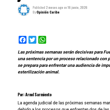
Published
2 meses ago
on
16 junio, 2026
By
Opinión Caribe
Facebook
Twitter
WhatsApp
Las próximas semanas serán decisivas para Fu
una sentencia por un proceso relacionado con p
se prepara para enfrentar una audiencia de imp
esterilización animal.
Por: Arnol Sarmiento
La agenda judicial de las próximas semanas mant
debido a los procesos que enfrentan dos de las 