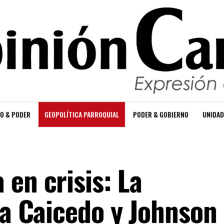
O & PODER
GEOPOLÍTICA PARROQUIAL
PODER & GOBIERNO
UNIDAD
en crisis: La
 a Caicedo y Johnson