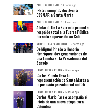
PODER & GOBIERNO
4 horas ago
¡Petro cumplió!: devolvió la
ESSMAR a Santa Marta
PODER & GOBIERNO
5 horas ago
Abelardo De La Espriella promete
respaldo total a la Fuerza Pública
durante su posesión en Cali
GEOPOLÍTICA PARROQUIAL
5 horas ago
De Miguel Pinedo a Honorio
Henríquez: dos generaciones de
una familia en la Presidencia del
Senado
TERRITORIO & PODER
6 horas ago
Carlos Pinedo lleva la
representación de Santa Marta a
la posesión presidencial en Cali
TERRITORIO & PODER
6 horas ago
Carlos Mario Farelo acompaña el
inicio de una nueva etapa para
Colombia