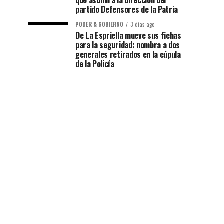
que asumirá la dirección del
partido Defensores de la Patria
PODER & GOBIERNO
3 días ago
De La Espriella mueve sus fichas
para la seguridad: nombra a dos
generales retirados en la cúpula
de la Policía