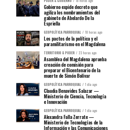
PODER & GOBIERNO
18 horas ago
Gobierno expide decreto que
agiliza los nombramientos del
gabinete de Abelardo De la
Espriella
GEOPOLÍTICA PARROQUIAL
18 horas ago
Los pactos de la política y el
paramilitarismo en el Magdalena
TERRITORIO & PODER
23 horas ago
Asamblea del Magdalena aprueba
creación de comisión para
preparar el Bicentenario de la
muerte de Simón Bolívar
GEOPOLÍTICA PARROQUIAL
1 día ago
Claudia Benavides Salazar —
Ministerio de Ciencia, Tecnología
e Innovación
GEOPOLÍTICA PARROQUIAL
1 día ago
Alexandra Falla Zerrate —
Ministerio de Tecnologías de la
Información y las Comunicaciones