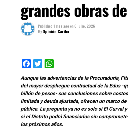
grandes obras de
Published
1 mes ago
on
6 julio, 2026
By
Opinión Caribe
Facebook
Twitter
WhatsApp
Aunque las advertencias de la Procuraduría, Fitc
del mayor despliegue contractual de la Edus -q
billón de pesos- sus conclusiones sobre costos
limitada y deuda ajustada, ofrecen un marco de 
pública. La pregunta ya no es solo si El Curval
si el Distrito podrá financiarlos sin comprometer
los próximos años.