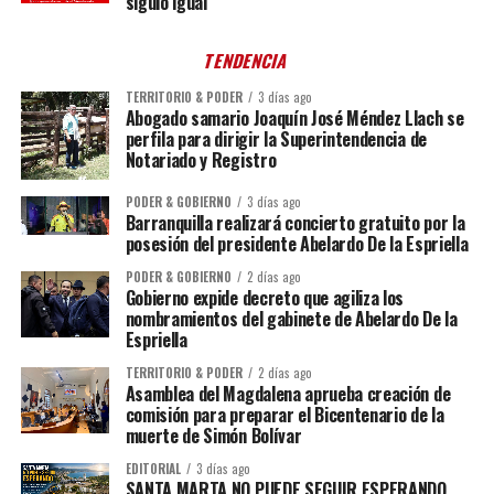
siguió igual
TENDENCIA
TERRITORIO & PODER
3 días ago
Abogado samario Joaquín José Méndez Llach se
perfila para dirigir la Superintendencia de
Notariado y Registro
PODER & GOBIERNO
3 días ago
Barranquilla realizará concierto gratuito por la
posesión del presidente Abelardo De la Espriella
PODER & GOBIERNO
2 días ago
Gobierno expide decreto que agiliza los
nombramientos del gabinete de Abelardo De la
Espriella
TERRITORIO & PODER
2 días ago
Asamblea del Magdalena aprueba creación de
comisión para preparar el Bicentenario de la
muerte de Simón Bolívar
EDITORIAL
3 días ago
SANTA MARTA NO PUEDE SEGUIR ESPERANDO