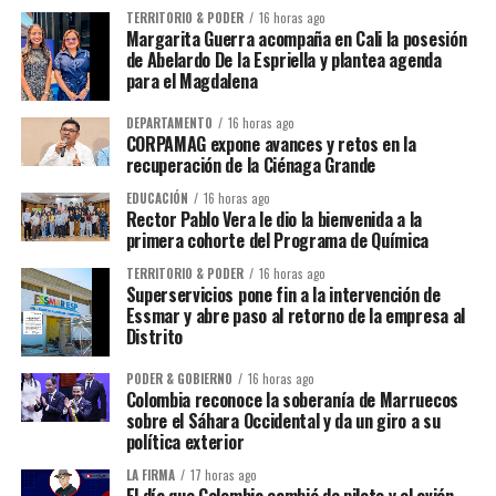
TERRITORIO & PODER
16 horas ago
Margarita Guerra acompaña en Cali la posesión
de Abelardo De la Espriella y plantea agenda
para el Magdalena
DEPARTAMENTO
16 horas ago
CORPAMAG expone avances y retos en la
recuperación de la Ciénaga Grande
EDUCACIÓN
16 horas ago
Rector Pablo Vera le dio la bienvenida a la
primera cohorte del Programa de Química
TERRITORIO & PODER
16 horas ago
Superservicios pone fin a la intervención de
Essmar y abre paso al retorno de la empresa al
Distrito
PODER & GOBIERNO
16 horas ago
Colombia reconoce la soberanía de Marruecos
sobre el Sáhara Occidental y da un giro a su
política exterior
LA FIRMA
17 horas ago
El día que Colombia cambió de piloto y el avión