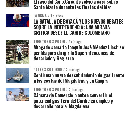
El rayo del CortoCircuito volvió a caer sobre
Santa Marta durante las Fiestas del Mar
LA FIRMA
1 día ago
LA BATALLA DE BOYACÁ Y LOS NUEVOS DEBATES
SOBRE LA INDEPENDENCIA: UNA MIRADA
CRÍTICA DESDE EL CARIBE COLOMBIANO
TERRITORIO & PODER
1 día ago
Abogado samario Joaquín José Méndez Llach se
perfila para dirigir la Superintendencia de
Notariado y Registro
PODER & GOBIERNO
2 días ago
Confirman nuevo descubrimiento de gas frente
a las costas del Magdalena y La Guajira
TERRITORIO & PODER
2 días ago
Cámara de Comercio plantea convertir el
potencial gasífero del Caribe en empleo y
desarrollo para el Magdalena