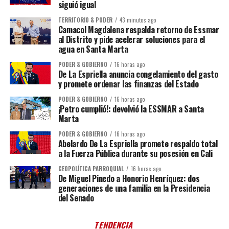
siguió igual
TERRITORIO & PODER
43 minutos ago
Camacol Magdalena respalda retorno de Essmar
al Distrito y pide acelerar soluciones para el
agua en Santa Marta
PODER & GOBIERNO
16 horas ago
De La Espriella anuncia congelamiento del gasto
y promete ordenar las finanzas del Estado
PODER & GOBIERNO
16 horas ago
¡Petro cumplió!: devolvió la ESSMAR a Santa
Marta
PODER & GOBIERNO
16 horas ago
Abelardo De La Espriella promete respaldo total
a la Fuerza Pública durante su posesión en Cali
GEOPOLÍTICA PARROQUIAL
16 horas ago
De Miguel Pinedo a Honorio Henríquez: dos
generaciones de una familia en la Presidencia
del Senado
TENDENCIA