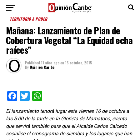
TERRITORIO & PODER
Mañana: Lanzamiento de Plan de
Cobertura Vegetal “La Equidad echa
raíces”
Published
11 años ago
on
15 octubre, 2015
By
Opinión Caribe
Facebook
Twitter
WhatsApp
El lanzamiento tendrá lugar este viernes 16 de octubre a
las 5:00 de la tarde en la Glorieta de Mamatoco, evento
que servirá también para que el Alcalde Carlos Caicedo
socialice el cronograma de siembra y los lugares que han