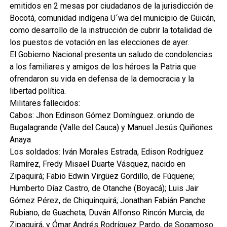
emitidos en 2 mesas por ciudadanos de la jurisdicción de
Bocotá, comunidad indígena U´wa del municipio de Güicán,
como desarrollo de la instrucción de cubrir la totalidad de
los puestos de votación en las elecciones de ayer.
El Gobierno Nacional presenta un saludo de condolencias
a los familiares y amigos de los héroes la Patria que
ofrendaron su vida en defensa de la democracia y la
libertad política.
Militares fallecidos:
Cabos: Jhon Edinson Gómez Domínguez. oriundo de
Bugalagrande (Valle del Cauca) y Manuel Jesús Quiñones
Anaya
Los soldados: Iván Morales Estrada, Edison Rodríguez
Ramírez, Fredy Misael Duarte Vásquez, nacido en
Zipaquirá; Fabio Edwin Virgüez Gordillo, de Fúquene;
Humberto Díaz Castro, de Otanche (Boyacá); Luis Jair
Gómez Pérez, de Chiquinquirá; Jonathan Fabián Panche
Rubiano, de Guacheta; Duván Alfonso Rincón Murcia, de
Zipaquirá, y Ómar Andrés Rodríguez Pardo, de Sogamoso.