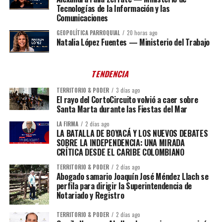
Tecnologías de la Información y las
Comunicaciones
GEOPOLÍTICA PARROQUIAL
20 horas ago
Natalia López Fuentes — Ministerio del Trabajo
TENDENCIA
TERRITORIO & PODER
3 días ago
El rayo del CortoCircuito volvió a caer sobre
Santa Marta durante las Fiestas del Mar
LA FIRMA
2 días ago
LA BATALLA DE BOYACÁ Y LOS NUEVOS DEBATES
SOBRE LA INDEPENDENCIA: UNA MIRADA
CRÍTICA DESDE EL CARIBE COLOMBIANO
TERRITORIO & PODER
2 días ago
Abogado samario Joaquín José Méndez Llach se
perfila para dirigir la Superintendencia de
Notariado y Registro
TERRITORIO & PODER
2 días ago