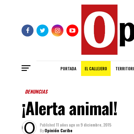
PORTADA
EL CALLEJERO
TERRITORI
DENUNCIAS
¡Alerta animal!
Published
11 años ago
on
9 diciembre, 2015
By
Opinión Caribe