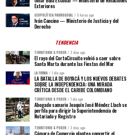
Omar Bula Escobar — Ministerio de Relaciones
Exteriores
GEOPOLÍTICA PARROQUIAL
5 horas ago
Iván Cancino — Ministerio de Justicia y del
Derecho
TENDENCIA
TERRITORIO & PODER
2 días ago
El rayo del CortoCircuito volvió a caer sobre
Santa Marta durante las Fiestas del Mar
LA FIRMA
1 día ago
LA BATALLA DE BOYACÁ Y LOS NUEVOS DEBATES
SOBRE LA INDEPENDENCIA: UNA MIRADA
CRÍTICA DESDE EL CARIBE COLOMBIANO
TERRITORIO & PODER
1 día ago
Abogado samario Joaquín José Méndez Llach se
perfila para dirigir la Superintendencia de
Notariado y Registro
TERRITORIO & PODER
2 días ago
Cámara de Comercio plantea convertir el