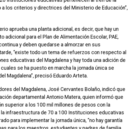
20 Instituciones educativas pertenecen al tren de la
 los criterios y directrices del Ministerio de Educación”,
erio aprueba una planta adicional, es decir, que hay un
 adicional para el Plan de Alimentación Escolar, PAE,
continua y deben quedarse a almorzar en sus
 tarde, “existe todo un tema de refuerzos con respecto al
ones educativas del Magdalena y hay toda una adición de
 cuales se ha puesto en marcha la jornada única se
del Magdalena”, precisó Eduardo Arteta.
adores del Magdalena, José Cervantes Bolaño, indicó que
ación departamental Antonio Matera, quien informó que
n superior a los 100 mil millones de pesos con la
 la infraestructura de 70 a 100 Instituciones educativas
ado para implementar la jornada única, “no hay garantía
nas para los maestros, estudiantes y padres de familia,