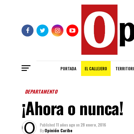
PORTADA
EL CALLEJERO
TERRITORI
DEPARTAMENTO
¡Ahora o nunca!
Published
11 años ago
on
28 enero, 2016
By
Opinión Caribe