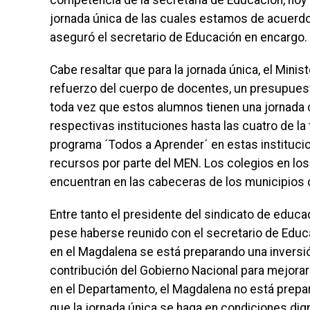
competencia de la secretaría de Educación, hoy 
jornada única de las cuales estamos de acuerdo a
aseguró el secretario de Educación en encargo.
Cabe resaltar que para la jornada única, el Minist
refuerzo del cuerpo de docentes, un presupuesto
toda vez que estos alumnos tienen una jornada 
respectivas instituciones hasta las cuatro de la
programa ´Todos a Aprender´ en estas instituci
recursos por parte del MEN. Los colegios en los
encuentran en las cabeceras de los municipios 
Entre tanto el presidente del sindicato de educ
pese haberse reunido con el secretario de Educ
en el Magdalena se está preparando una inversió
contribución del Gobierno Nacional para mejorar
en el Departamento, el Magdalena no está prepar
que la jornada única se haga en condiciones dig