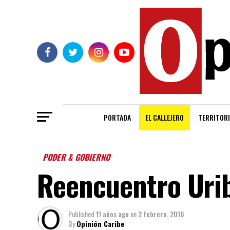
PORTADA
EL CALLEJERO
TERRITORI
PODER & GOBIERNO
Reencuentro Uri
Published
11 años ago
on
2 febrero, 2016
By
Opinión Caribe