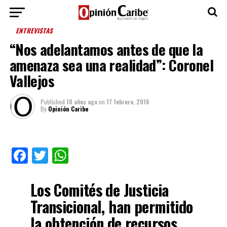
ENTREVISTAS
“Nos adelantamos antes de que la
amenaza sea una realidad”: Coronel
Vallejos
Published
10 años ago
on
17 febrero, 2016
By
Opinión Caribe
Facebook
Twitter
WhatsApp
Los Comités de Justicia
Transicional, han permitido
la obtención de recursos