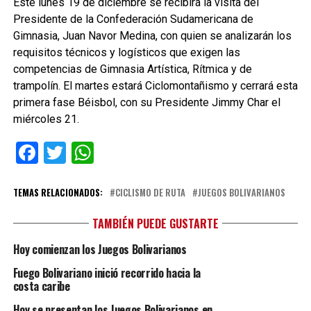
Este lunes 19 de diciembre se recibirá la visita del
Presidente de la Confederación Sudamericana de
Gimnasia, Juan Navor Medina, con quien se analizarán los
requisitos técnicos y logísticos que exigen las
competencias de Gimnasia Artística, Rítmica y de
trampolín. El martes estará Ciclomontañismo y cerrará esta
primera fase Béisbol, con su Presidente Jimmy Char el
miércoles 21.
Facebook
Twitter
WhatsApp
TEMAS RELACIONADOS:
CICLISMO DE RUTA
JUEGOS BOLIVARIANOS
TAMBIÉN PUEDE GUSTARTE
Hoy comienzan los Juegos Bolivarianos
Fuego Bolivariano inició recorrido hacia la
costa caribe
Hoy se presentan los Juegos Bolivarianos en