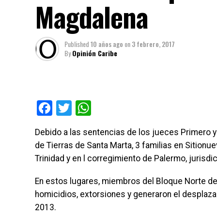
Magdalena
Published
10 años ago
on
3 febrero, 2017
By
Opinión Caribe
Facebook
Twitter
WhatsApp
Debido a las sentencias de los jueces Primero y 
de Tierras de Santa Marta, 3 familias en Sitionu
Trinidad y en l corregimiento de Palermo, jurisdi
En estos lugares, miembros del Bloque Norte d
homicidios, extorsiones y generaron el desplaz
2013.