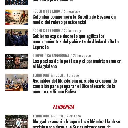
PODER & GOBIERNO
5 horas ago
Colombia conmemora la Batalla de Boyacá en
medio del relevo presidencial
PODER & GOBIERNO
22 horas ago
Gobierno expide decreto que agiliza los
nombramientos del gabinete de Abelardo De la
Espriella
GEOPOLÍTICA PARROQUIAL
22 horas ago
Los pactos de la política y el paramilitarismo en
el Magdalena
TERRITORIO & PODER
1 día ago
Asamblea del Magdalena aprueba creación de
comisión para preparar el Bicentenario de la
muerte de Simón Bolívar
TENDENCIA
TERRITORIO & PODER
2 días ago
Abogado samario Joaquín José Méndez Llach se
perfila para dirigir la Superintendencia de