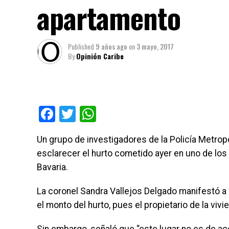
apartamento
Published
9 años ago
on
3 mayo, 2017
By
Opinión Caribe
Facebook
Twitter
WhatsApp
Un grupo de investigadores de la Policía Metrop
esclarecer el hurto cometido ayer en uno de los 
Bavaria.
La coronel Sandra Vallejos Delgado manifestó a
el monto del hurto, pues el propietario de la viv