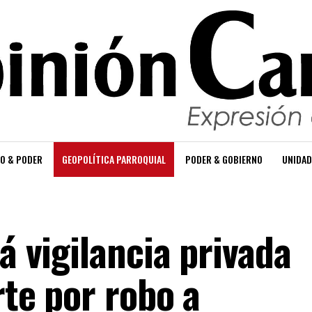
O & PODER
GEOPOLÍTICA PARROQUIAL
PODER & GOBIERNO
UNIDAD
á vigilancia privada
rte por robo a