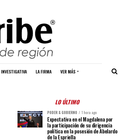
 INVESTIGATIVA
LA FIRMA
VER MÁS
LO ÚLTIMO
PODER & GOBIERNO
1 hora ago
Expectativa en el Magdalena por
la participación de su dirigencia
política en la posesión de Abelardo
de la Espriella