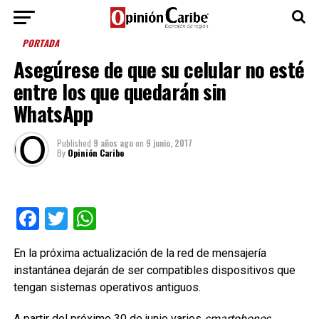
PORTADA
Asegúrese de que su celular no esté
entre los que quedarán sin
WhatsApp
Published
9 años ago
on
9 junio, 2017
By
Opinión Caribe
Facebook
Twitter
WhatsApp
En la próxima actualización de la red de mensajería
instantánea dejarán de ser compatibles dispositivos que
tengan sistemas operativos antiguos.
A partir del próximo 30 de junio varios
smartphones