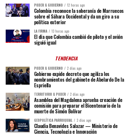
PODER & GOBIERNO
12 horas ago
Colombia reconoce la soberanía de Marruecos
sobre el Sáhara Occidental y da un giro a su
política exterior
LA FIRMA
13 horas ago
El día que Colombia cambió de piloto y el avión
siguió igual
TENDENCIA
PODER & GOBIERNO
2 días ago
Gobierno expide decreto que agiliza los
nombramientos del gabinete de Abelardo De la
Espriella
TERRITORIO & PODER
2 días ago
Asamblea del Magdalena aprueba creación de
comisión para preparar el Bicentenario de la
muerte de Simón Bolívar
GEOPOLÍTICA PARROQUIAL
3 días ago
Claudia Benavides Salazar — Ministerio de
Ciencia, Tecnología e Innovación