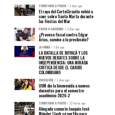
TERRITORIO & PODER
2 días ago
El rayo del CortoCircuito volvió a
caer sobre Santa Marta durante
las Fiestas del Mar
PODER & GOBIERNO
3 días ago
¿Proceso fiscal contra Edgar
Arias, camino a la preclusión?
LA FIRMA
1 día ago
LA BATALLA DE BOYACÁ Y LOS
NUEVOS DEBATES SOBRE LA
INDEPENDENCIA: UNA MIRADA
CRÍTICA DESDE EL CARIBE
COLOMBIANO
EDUCACIÓN
3 días ago
USM dio la bienvenida a nuevos
docentes para el semestre
académico 2026-2
TERRITORIO & PODER
22 horas ago
Abogado samario Joaquín José
Méndez Llach se perfila para