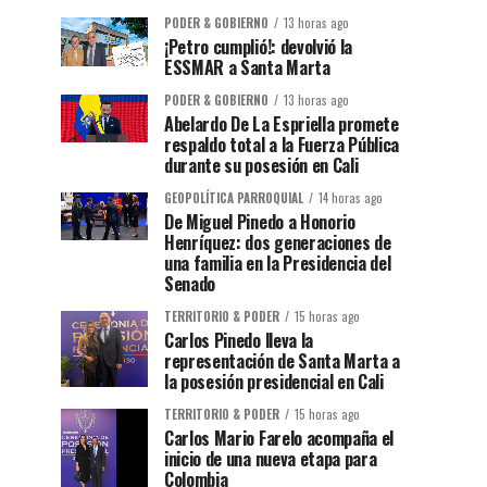
PODER & GOBIERNO
13 horas ago
¡Petro cumplió!: devolvió la
ESSMAR a Santa Marta
PODER & GOBIERNO
13 horas ago
Abelardo De La Espriella promete
respaldo total a la Fuerza Pública
durante su posesión en Cali
GEOPOLÍTICA PARROQUIAL
14 horas ago
De Miguel Pinedo a Honorio
Henríquez: dos generaciones de
una familia en la Presidencia del
Senado
TERRITORIO & PODER
15 horas ago
Carlos Pinedo lleva la
representación de Santa Marta a
la posesión presidencial en Cali
TERRITORIO & PODER
15 horas ago
Carlos Mario Farelo acompaña el
inicio de una nueva etapa para
Colombia