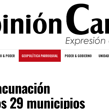
O & PODER
GEOPOLÍTICA PARROQUIAL
PODER & GOBIERNO
UNIDAD
acunación
os 29 municipios