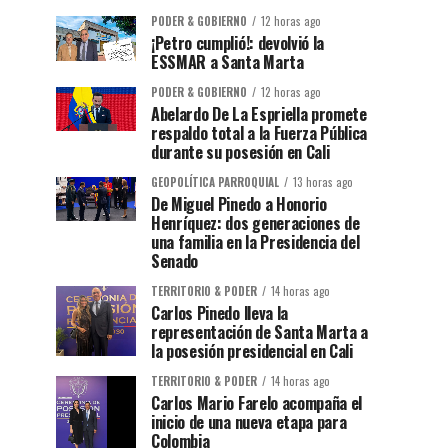
PODER & GOBIERNO
12 horas ago
¡Petro cumplió!: devolvió la
ESSMAR a Santa Marta
PODER & GOBIERNO
12 horas ago
Abelardo De La Espriella promete
respaldo total a la Fuerza Pública
durante su posesión en Cali
GEOPOLÍTICA PARROQUIAL
13 horas ago
De Miguel Pinedo a Honorio
Henríquez: dos generaciones de
una familia en la Presidencia del
Senado
TERRITORIO & PODER
14 horas ago
Carlos Pinedo lleva la
representación de Santa Marta a
la posesión presidencial en Cali
TERRITORIO & PODER
14 horas ago
Carlos Mario Farelo acompaña el
inicio de una nueva etapa para
Colombia