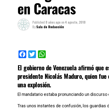
en Caracas
Published
8 años ago
on
4 agosto, 2018
By
Sala de Redacción
Facebook
Twitter
WhatsApp
El gobierno de Venezuela afirmó que 
presidente Nicolás Maduro, quien fue 
una explosión.
El mandatario estaba pronunciando un discurso
Tras unos instantes de confusión, los guardias 