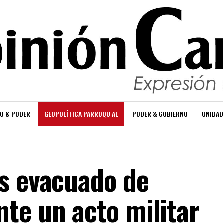
O & PODER
GEOPOLÍTICA PARROQUIAL
PODER & GOBIERNO
UNIDAD
s evacuado de
te un acto militar