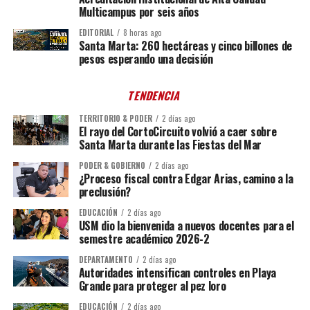
Multicampus por seis años
EDITORIAL
8 horas ago
Santa Marta: 260 hectáreas y cinco billones de
pesos esperando una decisión
TENDENCIA
TERRITORIO & PODER
2 días ago
El rayo del CortoCircuito volvió a caer sobre
Santa Marta durante las Fiestas del Mar
PODER & GOBIERNO
2 días ago
¿Proceso fiscal contra Edgar Arias, camino a la
preclusión?
EDUCACIÓN
2 días ago
USM dio la bienvenida a nuevos docentes para el
semestre académico 2026-2
DEPARTAMENTO
2 días ago
Autoridades intensifican controles en Playa
Grande para proteger al pez loro
EDUCACIÓN
2 días ago