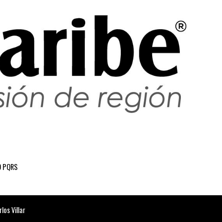
 PQRS
os Villar