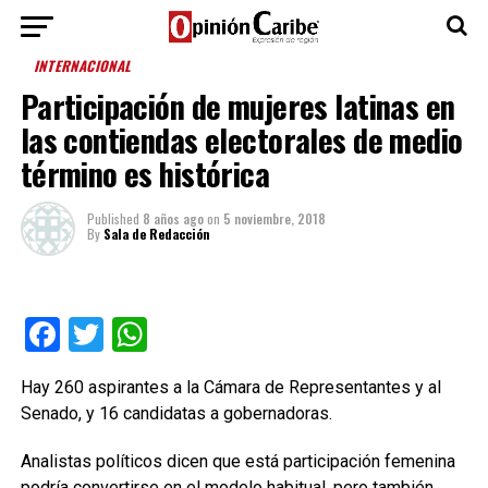
INTERNACIONAL
Participación de mujeres latinas en
las contiendas electorales de medio
término es histórica
Published
8 años ago
on
5 noviembre, 2018
By
Sala de Redacción
Facebook
Twitter
WhatsApp
Hay 260 aspirantes a la Cámara de Representantes y al
Senado, y 16 candidatas a gobernadoras.
Analistas políticos dicen que está participación femenina
podría convertirse en el modelo habitual, pero también