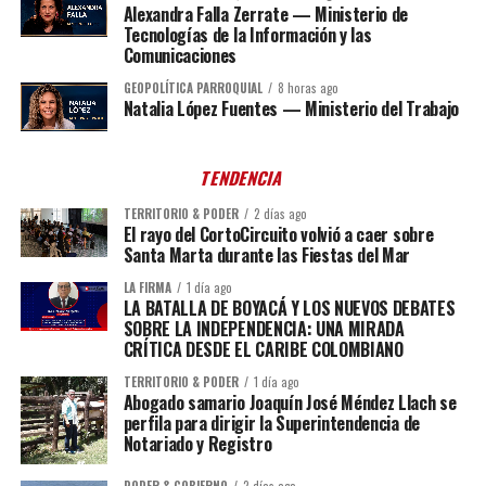
Alexandra Falla Zerrate — Ministerio de
Tecnologías de la Información y las
Comunicaciones
GEOPOLÍTICA PARROQUIAL
8 horas ago
Natalia López Fuentes — Ministerio del Trabajo
TENDENCIA
TERRITORIO & PODER
2 días ago
El rayo del CortoCircuito volvió a caer sobre
Santa Marta durante las Fiestas del Mar
LA FIRMA
1 día ago
LA BATALLA DE BOYACÁ Y LOS NUEVOS DEBATES
SOBRE LA INDEPENDENCIA: UNA MIRADA
CRÍTICA DESDE EL CARIBE COLOMBIANO
TERRITORIO & PODER
1 día ago
Abogado samario Joaquín José Méndez Llach se
perfila para dirigir la Superintendencia de
Notariado y Registro
PODER & GOBIERNO
2 días ago