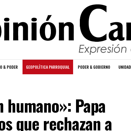
O & PODER
GEOPOLÍTICA PARROQUIAL
PODER & GOBIERNO
UNIDAD
ón humano»: Papa
los que rechazan a