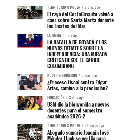
TERRITORIO & PODER
2 días ago
El rayo del CortoCircuito volvió a
caer sobre Santa Marta durante
las Fiestas del Mar
LA FIRMA
1 día ago
LA BATALLA DE BOYACÁ Y LOS
NUEVOS DEBATES SOBRE LA
INDEPENDENCIA: UNA MIRADA
CRÍTICA DESDE EL CARIBE
COLOMBIANO
PODER & GOBIERNO
3 días ago
¿Proceso fiscal contra Edgar
Arias, camino a la preclusión?
EDUCACIÓN
3 días ago
USM dio la bienvenida a nuevos
docentes para el semestre
académico 2026-2
TERRITORIO & PODER
23 horas ago
Abogado samario Joaquín José
Méndez Llach se perfila para