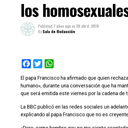
los homosexuale
Published
7 años ago
on
20 abril, 2019
By
Sala de Redacción
Facebook
Twitter
WhatsApp
El papa Francisco ha afirmado que quien rechaz
humano», durante una conversación que ha mant
que será emitida este viernes por la cadena de 
La BBC publicó en las redes sociales un adelan
explicando al papa Francisco que no es creyent