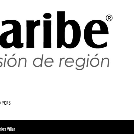
 PQRS
os Villar