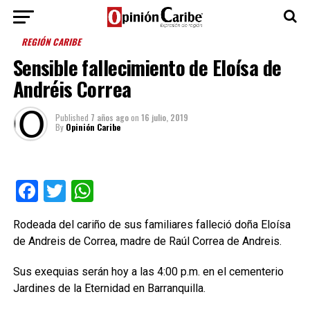
REGIÓN CARIBE
Sensible fallecimiento de Eloísa de
Andréis Correa
Published
7 años ago
on
16 julio, 2019
By
Opinión Caribe
Facebook
Twitter
WhatsApp
Rodeada del cariño de sus familiares falleció doña Eloísa
de Andreis de Correa, madre de Raúl Correa de Andreis.
Sus exequias serán hoy a las 4:00 p.m. en el cementerio
Jardines de la Eternidad en Barranquilla.