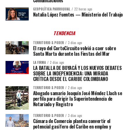
Comunicaciones
GEOPOLÍTICA PARROQUIAL
22 horas ago
Natalia López Fuentes — Ministerio del Trabajo
TENDENCIA
TERRITORIO & PODER
3 días ago
El rayo del CortoCircuito volvió a caer sobre
Santa Marta durante las Fiestas del Mar
LA FIRMA
2 días ago
LA BATALLA DE BOYACÁ Y LOS NUEVOS DEBATES
SOBRE LA INDEPENDENCIA: UNA MIRADA
CRÍTICA DESDE EL CARIBE COLOMBIANO
TERRITORIO & PODER
2 días ago
Abogado samario Joaquín José Méndez Llach se
perfila para dirigir la Superintendencia de
Notariado y Registro
TERRITORIO & PODER
3 días ago
Cámara de Comercio plantea convertir el
potencial gasífero del Caribe en empleo y